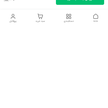
خانه
دسته‌بندی
سبد خرید
پروفایل
دسترسی سریع
تماس با ما
شکایات
درباره ما
قوانین و مقررات
سیاست حریم خصوصی
سلام به همه مانا کالایی های گل با توجه به فرارسیدن ایام عید