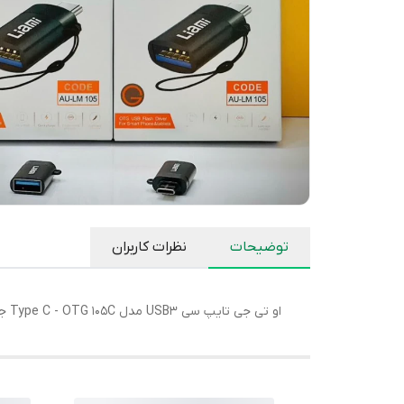
توضیحات
نظرات کاربران
او تی جی تایپ سی USB3 مدل Type C - OTG 105C جنس مرغوب برند معتبر لیامی Liami