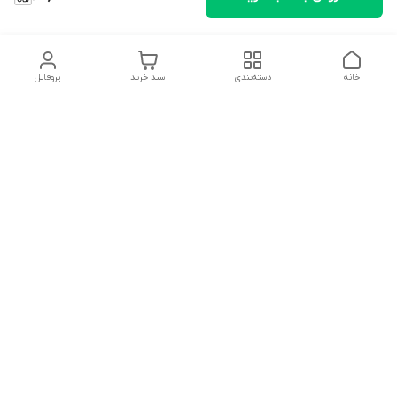
خانه
دسته‌بندی
سبد خرید
پروفایل
دسترسی سریع
تماس با ما
شکایات
درباره ما
قوانین و مقررات
سیاست حریم خصوصی
سلام به همه مانا کالایی های گل با توجه به فرارسیدن ایام عید