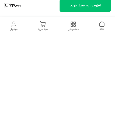
افزودن به سبد خرید
997,000
خانه
دسته‌بندی
سبد خرید
پروفایل
دسترسی سریع
تماس با ما
شکایات
درباره ما
قوانین و مقررات
سیاست حریم خصوصی