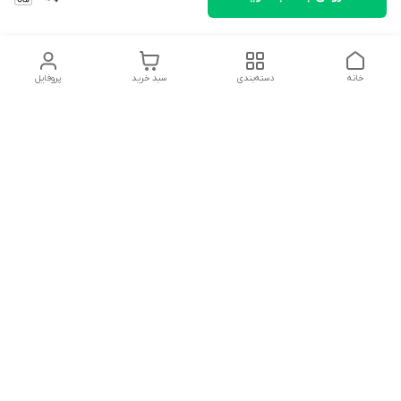
خانه
دسته‌بندی
سبد خرید
پروفایل
دسترسی سریع
تماس با ما
شکایات
درباره ما
قوانین و مقررات
سیاست حریم خصوصی
سلام به همه مانا کالایی های گل با توجه به فرارسیدن ایام عید