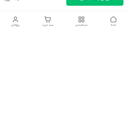
خانه
دسته‌بندی
سبد خرید
پروفایل
دسترسی سریع
تماس با ما
شکایات
درباره ما
قوانین و مقررات
سیاست حریم خصوصی
سلام به همه مانا کالایی های گل با توجه به فرارسیدن ایام عید