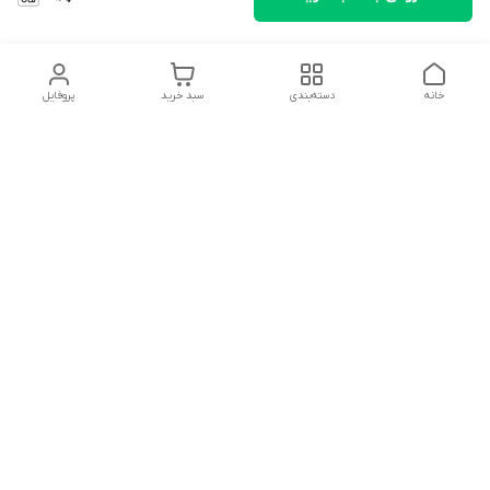
خانه
دسته‌بندی
سبد خرید
پروفایل
دسترسی سریع
تماس با ما
شکایات
درباره ما
قوانین و مقررات
سیاست حریم خصوصی
سلام به همه مانا کالایی های گل با توجه به فرارسیدن ایام عید