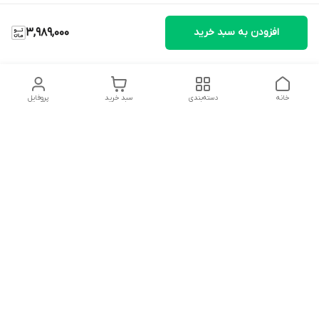
افزودن به سبد خرید
3,989,000
خانه
دسته‌بندی
سبد خرید
پروفایل
دسترسی سریع
تماس با ما
شکایات
درباره ما
قوانین و مقررات
سیاست حریم خصوصی