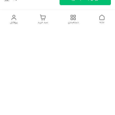
خانه
دسته‌بندی
سبد خرید
پروفایل
دسترسی سریع
تماس با ما
شکایات
درباره ما
قوانین و مقررات
سیاست حریم خصوصی
سلام به همه مانا کالایی های گل با توجه به فرارسیدن ایام عید