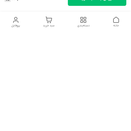
خانه
دسته‌بندی
سبد خرید
پروفایل
دسترسی سریع
تماس با ما
شکایات
درباره ما
قوانین و مقررات
سیاست حریم خصوصی
سلام به همه مانا کالایی های گل با توجه به فرارسیدن ایام عید