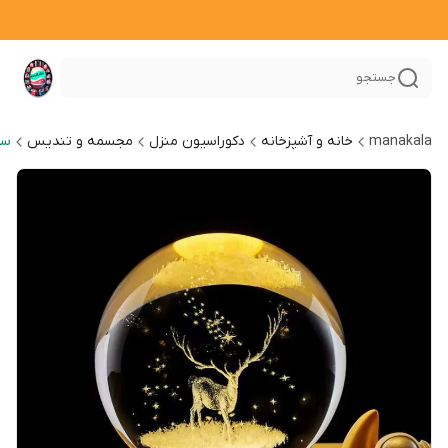
جستجو
manakala
خانه و آشپزخانه
دکوراسیون منزل
مجسمه و تندیس
سا