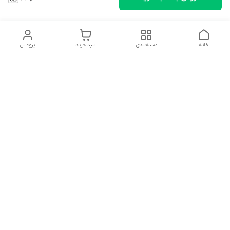
خانه
دسته‌بندی
سبد خرید
پروفایل
دسترسی سریع
تماس با ما
شکایات
درباره ما
قوانین و مقررات
سیاست حریم خصوصی
سلام به همه مانا کالایی های گل با توجه به فرارسیدن ایام عید