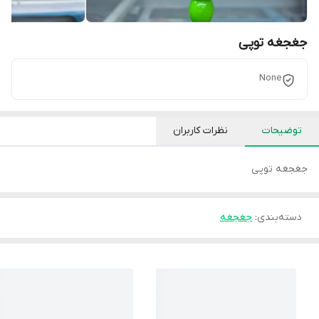
جغجغه توپی
None
توضیحات
نظرات کاربران
جغجغه توپی
دسته‌بندی
:
جغجغه