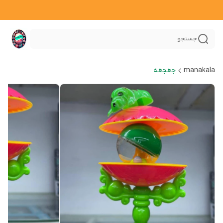
جستجو
manakala
جغجغه