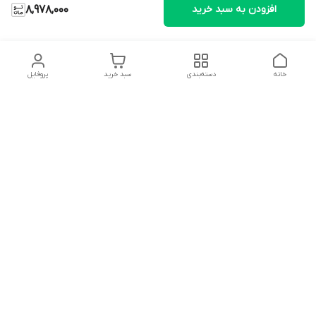
افزودن به سبد خرید
8,978,000
خانه
دسته‌بندی
سبد خرید
پروفایل
دسترسی سریع
تماس با ما
شکایات
درباره ما
قوانین و مقررات
سیاست حریم خصوصی