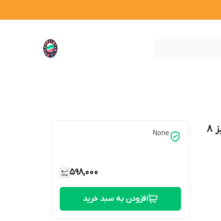
چراغ خواب گوی کریستالی طرح کرومی سایز 8
None
598,000
افزودن به سبد خرید