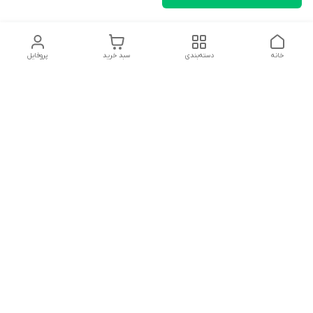
خانه
دسته‌بندی
سبد خرید
پروفایل
دسترسی سریع
تماس با ما
شکایات
درباره ما
قوانین و مقررات
سیاست حریم خصوصی
سلام به همه مانا کالایی های گل با توجه به فرارسیدن ایام عید