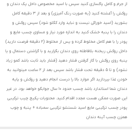
از جرم و کامل پاکسازی کنید سپس با اسید مخصوص داخل پک دندان و
روکش را آغشته کنید (به صورت رنگ آمیزی) و بعد از 3 دقیقه کامل
بشورید (اسید خوراکی نیست و نباید وارد کگلو شود) سپس روکش و
دندان را با پنبه خشک کنید به اندازه مورد نیاز و مساوی چسب مایع و
پودر را با هم کامل مخلوط کرده و پس از مخلوط (2 دقیقه فرصت دارید)
داخل روکش ریخته بلافاطله روی دندان بگزارید و با گزاشتن دستمال و یا
پنبه روی روکش با گاز گرفتن فشار دهید (فشار باید ثابت باشد کمو زیاد
نشود) و تا 5 دقیقه تحت فشار باشد سپس بعد از 2 ساعت میتوانید به
خودن غذا بپردازید اگر موارد بالا را درست انجام دهید و روکش و پایه
دندان شما استاندارد باشد چسب حدود 10 سال جوابگو خواهد بود. در غیر
این صورت ممکن هست مجدد اقدام کنید. محتویات پکیج چیب ترکیبی
پودر چسب ترکیبی مایع اسید شستشو ترکیبی سمباده + پنبه و چوب
همزن چسب آینه دندان