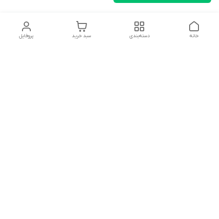
خانه
دسته‌بندی
سبد خرید
پروفایل
دسترسی سریع
تماس با ما
شکایات
درباره ما
قوانین و مقررات
سیاست حریم خصوصی
سلام به همه مانا کالایی های گل با توجه به فرارسیدن ایام عید
نوروز تمامی سفارشات تاریخ 1403/12/25 بعد از تعطیلات رسمی