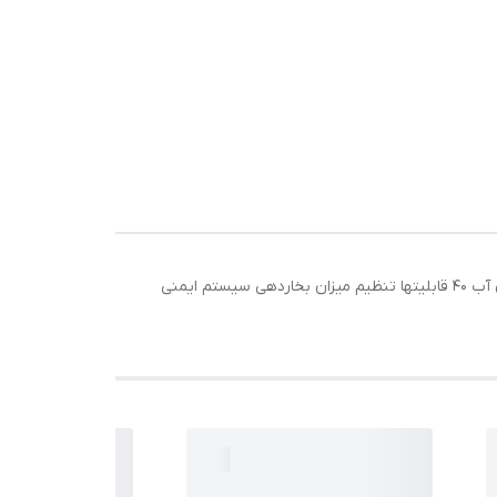
ابعاد 100x80x180 سانتیمتر وزن 1 گرم طول کابل 1.5 حداکثر توان مصرفی 700 وات فشار بخار 80 ولتاژ ورودی برق 240 ولت ظرفیت مخزن آب 40 قابلیتها تنظیم میزان بخاردهی سیستم ایمنی