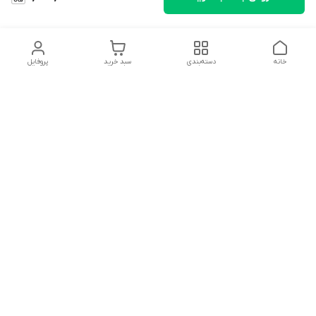
خانه
دسته‌بندی
سبد خرید
پروفایل
دسترسی سریع
تماس با ما
شکایات
درباره ما
قوانین و مقررات
سیاست حریم خصوصی
سلام به همه مانا کالایی های گل با توجه به فرارسیدن ایام عید