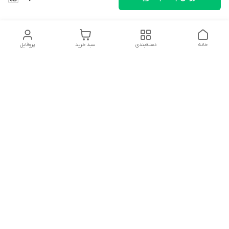
خانه
دسته‌بندی
سبد خرید
پروفایل
دسترسی سریع
تماس با ما
شکایات
درباره ما
قوانین و مقررات
سیاست حریم خصوصی
سلام به همه مانا کالایی های گل با توجه به فرارسیدن ایام عید