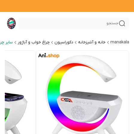
جستجو
manakala
خانه و آشپزخانه
دکوراسیون
چراغ خواب و آباژور
سایر چرا