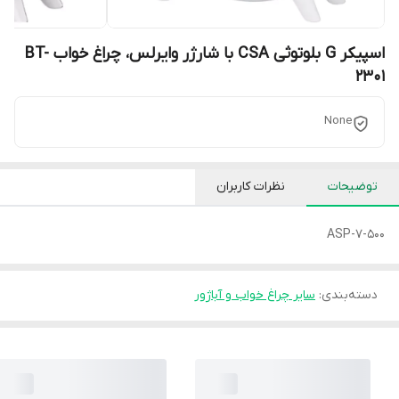
اسپیکر G بلوتوثی CSA با شارژر وایرلس، چراغ خواب BT-
2301
None
توضیحات
نظرات کاربران
ASP-7-500
دسته‌بندی
:
سایر چراغ خواب و آباژور