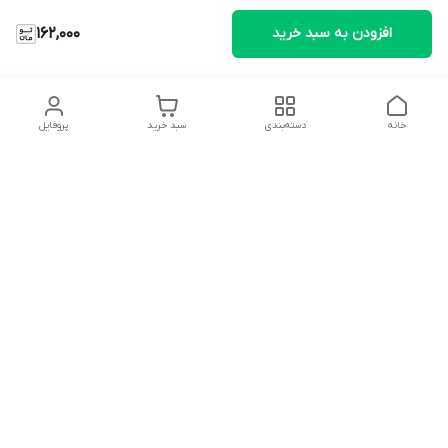
افزودن به سبد خرید
162,000
خانه
دسته‌بندی
سبد خرید
پروفایل
دسترسی سریع
تماس با ما
شکایات
درباره ما
قوانین و مقررات
سیاست حریم خصوصی