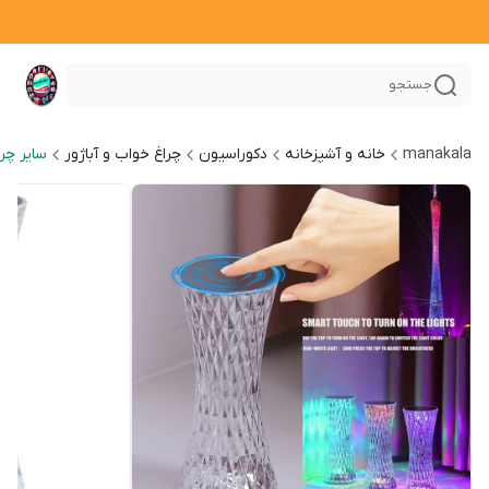
جستجو
manakala
خانه و آشپزخانه
دکوراسیون
چراغ خواب و آباژور
سایر چرا