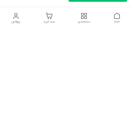
خانه
دسته‌بندی
سبد خرید
پروفایل
دسترسی سریع
تماس با ما
شکایات
درباره ما
قوانین و مقررات
سیاست حریم خصوصی
سلام به همه مانا کالایی های گل با توجه به فرارسیدن ایام عید
نوروز تمامی سفارشات تاریخ 1403/12/25 بعد از تعطیلات رسمی