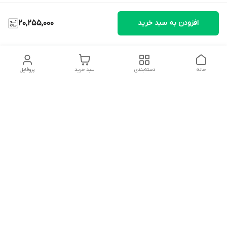
افزودن به سبد خرید
20,255,000
خانه
دسته‌بندی
سبد خرید
پروفایل
دسترسی سریع
تماس با ما
شکایات
درباره ما
قوانین و مقررات
سیاست حریم خصوصی