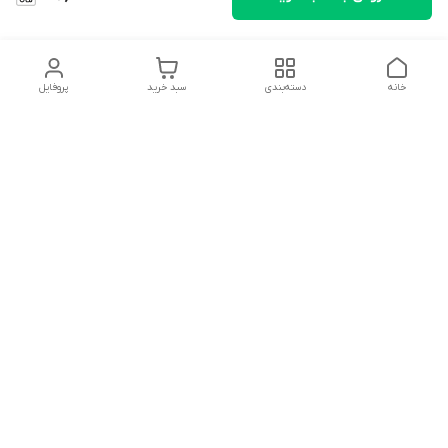
خانه
دسته‌بندی
سبد خرید
پروفایل
دسترسی سریع
تماس با ما
شکایات
درباره ما
قوانین و مقررات
سیاست حریم خصوصی
سلام به همه مانا کالایی های گل با توجه به فرارسیدن ایام عید