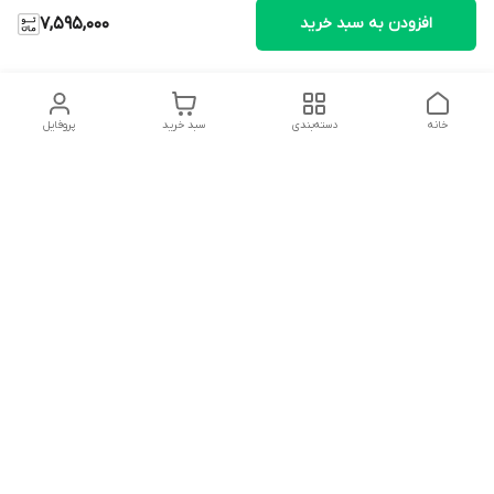
افزودن به سبد خرید
7,595,000
خانه
دسته‌بندی
سبد خرید
پروفایل
دسترسی سریع
تماس با ما
شکایات
درباره ما
قوانین و مقررات
سیاست حریم خصوصی