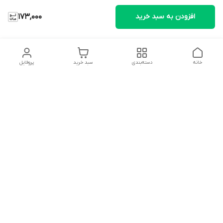
افزودن به سبد خرید
173,000
خانه
دسته‌بندی
سبد خرید
پروفایل
دسترسی سریع
تماس با ما
شکایات
درباره ما
قوانین و مقررات
سیاست حریم خصوصی