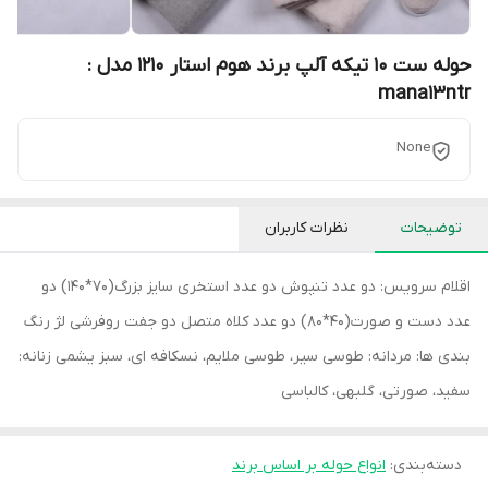
حوله ست 10 تیکه آلپ برند هوم استار 1210 مدل :
mana13ntr
None
توضیحات
نظرات کاربران
اقلام سرویس: دو عدد تنپوش دو عدد استخری سایز بزرگ(70*140) دو
عدد دست و صورت(40*80) دو عدد کلاه متصل دو جفت روفرشی لژ رنگ
بندی ها: مردانه: طوسی سير، طوسی ملايم، نسكافه ای، سبز يشمی زنانه:
سفيد، صورتی، گلبهی، كالباسی
دسته‌بندی
:
انواع حوله بر اساس برند