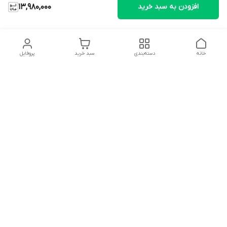
افزودن به سبد خرید
13,980,000
خانه
دسته‌بندی
سبد خرید
پروفایل
دسترسی سریع
تماس با ما
شکایات
درباره ما
قوانین و مقررات
سیاست حریم خصوصی