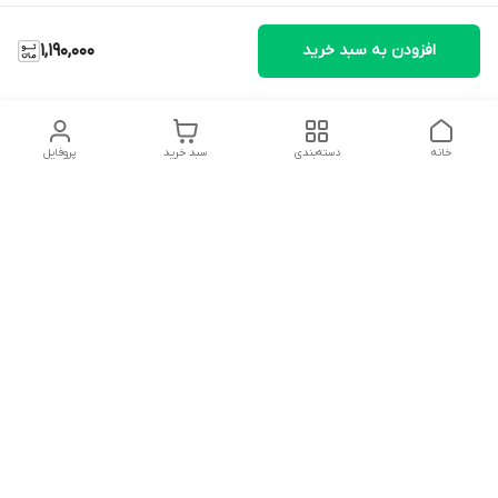
افزودن به سبد خرید
1,190,000
خانه
دسته‌بندی
سبد خرید
پروفایل
دسترسی سریع
تماس با ما
شکایات
درباره ما
قوانین و مقررات
سیاست حریم خصوصی