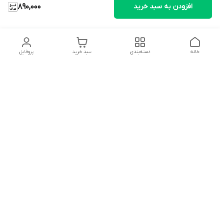
افزودن به سبد خرید
890,000
خانه
دسته‌بندی
سبد خرید
پروفایل
دسترسی سریع
تماس با ما
شکایات
درباره ما
قوانین و مقررات
سیاست حریم خصوصی