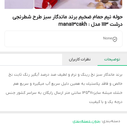
حوله نیم حمام ضخیم برند ماندگار سبز طرح شطرنجی
درشت 1113 مدل : mana13cakh
None
توضیحات
نظرات کاربران
برند ماندگار سبز نخ رينگ و نرم و لطيف صد درصد آبگير رنگ ثابت نخ
خالص و فاقد پلاستيك به همين دليل سريع آب ميگيره و سريع هم
خشك ميشه سايز70*135 سانتی متر ارسال رایگان به سراسر کشور جنس
درجه یک و با کیفیت
دسته‌بندی
:
بدون دسته‌بندی