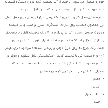
خودرو متصل می شود . ترجیحا از آب تصفیه شده درون دستگاه استفاده
شود جهت جلوگیری از رسوب. قابل استفاده در داخل خودرو،در
سفرها،منزل،محل کار و ... دارای دستگیره ی چرم قهوه ای برای حمل آسان
این محصول مناسب برای ادارات ، مسافرت ، منزل و کمپ چادر میباشد
دارای 5 خروجی اسپری آب نورپردازی در 7 رنگ مختلف کارکرد با پاوربانک
و آداپتور مخزن آب 600cc دارای سه درجه برای فن و مه پاش دارای
هفت رنگ چراغ که برای چراغ خواب و زیبایی استفاده میشود دارای تایمر
1 - 2 و 3 ساعته فن با قابلیت گردش خنک‌کنندگی قابل تنظیم و موثر در
فضای محدود خنک کنندگی با آب و یخ بسیار مطلوب میشود استفاده
بعنوان مه‌پاش جهت نگهداری گیاهان حساس
مقدار:
1 عددی
مناسب برای:
همه