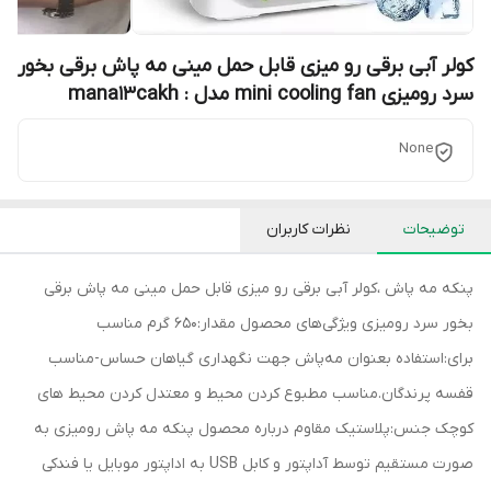
کولر آبی برقی رو میزی قابل حمل مینی مه پاش برقی بخور
سرد رومیزی mini cooling fan مدل : mana13cakh
None
توضیحات
نظرات کاربران
پنکه مه پاش ،کولر آبی برقی رو میزی قابل حمل مینی مه پاش برقی
بخور سرد رومیزی ویژگی‌های محصول مقدار:650 گرم مناسب
برای:استفاده بعنوان مه‌پاش جهت نگهداری گیاهان حساس-مناسب
قفسه پرندگان.مناسب مطبوع کردن محیط و معتدل کردن محیط های
کوچک جنس:پلاستیک مقاوم درباره محصول پنکه مه پاش رومیزی به
صورت مستقیم توسط آداپتور و کابل USB به اداپتور موبایل یا فندکی