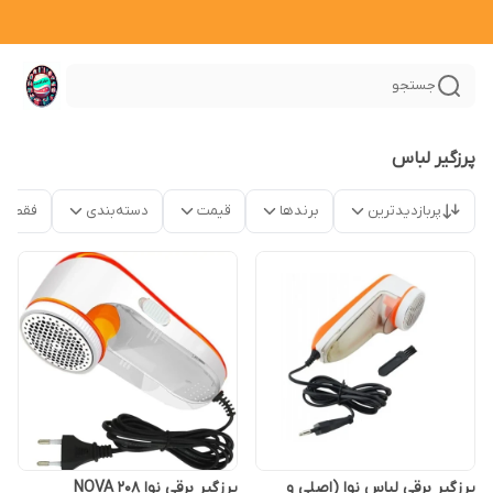
جستجو
پرزگیر لباس
پربازدیدترین
برندها
قیمت
دسته‌بندی
فقط م
پرزگیر برقی لباس نوا (اصلی و
پرزگیر برقی نوا NOVA 208