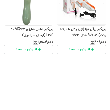
پرزگیر برقی نوا (اورجینال با تیغه
پرزگیر لباس شارژی MQ926 کد
یدک) کد B07 مدل n5221
L264 (ارسال سراسری)
۱٬۵۵۴٬۰۰۰
۹۲۹٬۰۰۰
افزودن به سبد
افزودن به سبد